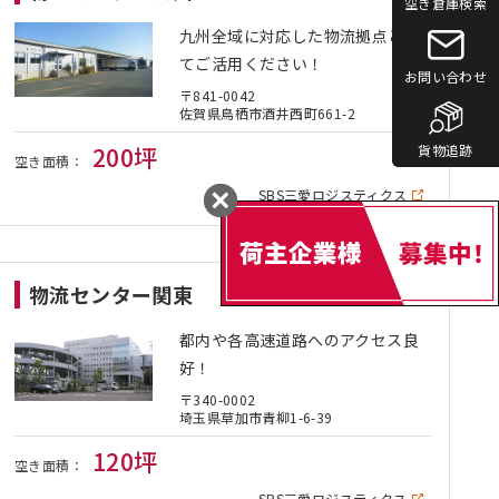
空き倉庫検索
空き倉庫検索
九州全域に対応した物流拠点とし
てご活用ください！
お問い合わせ
お問い合わせ
〒841-0042
佐賀県鳥栖市酒井西町661-2
貨物追跡
貨物追跡
200坪
空き面積：
SBS三愛ロジスティクス
物流センター関東
都内や各高速道路へのアクセス良
好！
〒340-0002
埼玉県草加市青柳1-6-39
120坪
空き面積：
SBS三愛ロジスティクス