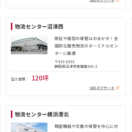
物流センター沼津西
原反や版型の保管はおまかせ！全
国的な販売物流のターミナルセン
ターに最適
〒410-0302
静岡県沼津市東椎路650-2
120坪
空き面積：
SBSネクサード
物流センター横浜港北
精密機器や文書の保管を中心に対