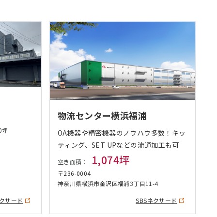
物流センター横浜福浦
0坪
OA機器や精密機器のノウハウ多数！キッ
ティング、SET UPなどの流通加工も可
1,074坪
〒
空き面積：
〒236-0004
神奈川県横浜市金沢区福浦3丁目11-4
ネクサード
SBSネクサード