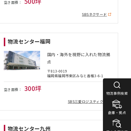
500坪
空き面積：
SBSネクサード
物流センター福岡
国内・海外を視野に入れた物流拠
点
〒813-0019
福岡県福岡市東区みなと香椎3-6-1
300坪
空き面積：
物流事例検索
物流事例検索
SBS三愛ロジスティクス
倉庫・拠点
倉庫・拠点
物流センター九州