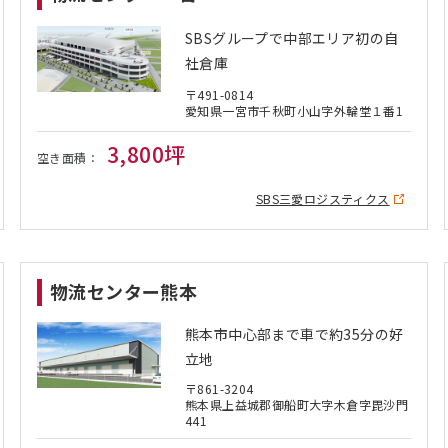
SBSグループで中部エリア初の自
社倉庫
〒491-0814
愛知県一宮市千秋町小山字外輪堂１番1
3,800坪
空き面積：
SBS三愛ロジスティクス
物流センター熊本
熊本市中心部まで車で約35分の好
立地
〒861-3204
熊本県上益城郡御船町大字木倉字毘沙門
441