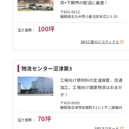
郊+下関市の配送に最適！
〒802-0012
福岡県北九州市小倉北区末広2-3-20
100坪
空き面積：
SBS三愛ロジスティクス
物流センター沼津第3
工場向け原材料の定温保管、流通
加工、工場向け調達物流はおまか
せ！
〒410-0005
静岡県沼津市双葉町9-11-2 不二運輸内
70坪
空き面積：
SBSネクサード