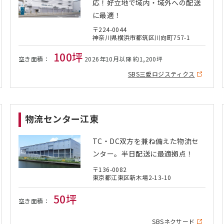
応！好立地で域内・域外への配送
に最適！
〒224-0044
神奈川県横浜市都筑区川向町757-1
100坪
空き面積：
2026年10月以降 約1,200坪
SBS三愛ロジスティクス
物流センター江東
TC・DC双方を兼ね備えた物流セ
ンター。半日配送に最適拠点！
〒136-0082
東京都江東区新木場2-13-10
50坪
空き面積：
SBSネクサード