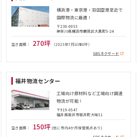
横浜港・東京港・羽田空港至近で
国際物流に最適！
〒230-0053
神奈川県横浜市鶴見区大黒町5-24
270坪
空き面積：
（2025年7月以降0坪）
SBSネクサード
福井物流センター
工場向け原材料など工場向け調達
物流が可能！
〒919-0547
福井県坂井市坂井町大味51
150坪
空き面積：
(他に市内4か所保管拠点あり)
SBSネクサード