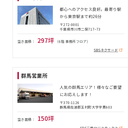
都心へのアクセス良好。最寄り駅
から東京駅まで約26分
〒272-0001
千葉県市川市二俣717ｰ73
297坪
空き面積：
（6階 事務所フロア）
SBSネクサード
群馬営業所
人気の群馬エリア！様々なご要望
にお応えします！
〒370-1126
群馬県佐波郡玉村町大字宇貫603
150坪
空き面積：
SBS三愛ロジスティクス