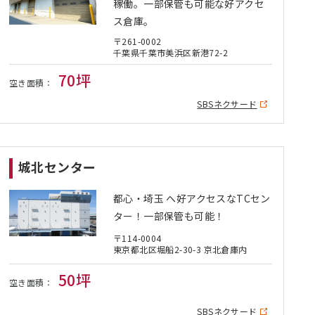
稼働。一部保管も可能な好アクセ
ス倉庫。
〒261-0002
千葉県千葉市美浜区新港72-2
70坪
空き面積：
SBSネクサード
城北センター
都心・埼玉 へ好アクセスなTCセン
ター！一部保管も可能！
〒114-0004
東京都北区堀船2-30-3 京北倉庫内
50坪
空き面積：
SBSネクサード