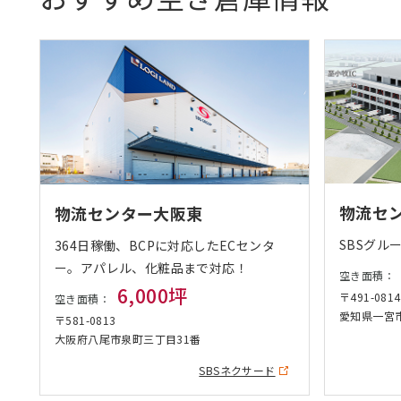
物流セ
物流センター大阪東
SBSグル
造
364日稼働、BCPに対応したECセンタ
能
ー。アパレル、化粧品まで対応！
空き面積：
6,000坪
〒491-0814
空き面積：
愛知県一宮
〒581-0813
大阪府八尾市泉町三丁目31番
SBSネクサード