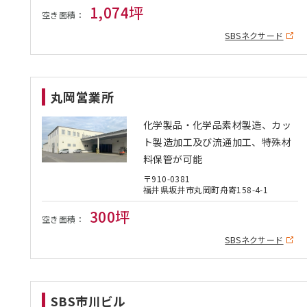
1,074坪
空き面積：
SBSネクサード
丸岡営業所
化学製品・化学品素材製造、カッ
ト製造加工及び流通加工、特殊材
料保管が可能
〒910-0381
福井県坂井市丸岡町舟寄158-4-1
300坪
空き面積：
SBSネクサード
SBS市川ビル