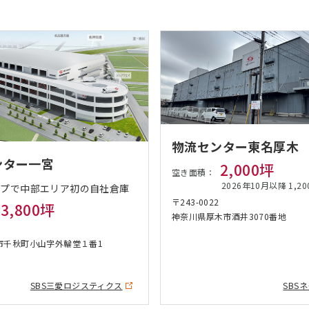
物流センター東名厚木
ンター一宮
2,000坪
空き面積：
2026年10月以降 1,20
ープで中部エリア初の自社倉庫
〒243-0022
3,800坪
神奈川県厚木市酒井3070番地
市千秋町小山字外輪堂１番1
SBS三愛ロジスティクス
SBS