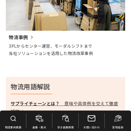
物流事例
3PLからセンター運営、モーダルシフトまで
当社ソリューションを活用した物流改革事例
物流用語解説
サプライチェーンとは？
意味や具体例を交えて徹底
解説
ロジスティクスとは？
物流との違いや課題・今後な
ど徹底解説
物流事例検索
倉庫・拠点
空き倉庫検索
お問い合わせ
貨物追跡