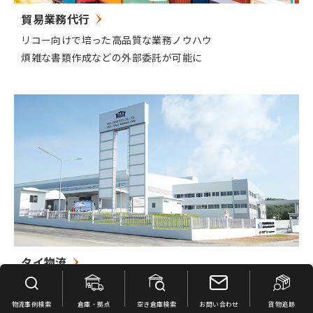
貿易業務代行
リコー向けで培った高品質な業務ノウハウ
煩雑な書類作成などの外部委託が可能に
タイ物流
日本仕様の物流サービスをタイで
バイヤーズコンソリやＶＭＩサービスをご提供
物流事例検索
倉庫・拠点
空き倉庫検索
お問い合わせ
貨物追跡