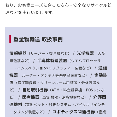
おり、お客様ニーズに合った安心・安全なリサイクル処
理などを実行いたします。
重量物輸送 取扱事例
情報機器
/
光学機器
（サーバー・複合機など）
（大型
/
半導体製造装置
顕微鏡など）
（ウエハプロセッサ
/
通信
ー・インスペクション/リソグラフィー装置など）
機器
/
実験装
（ルーター・アンテナ等基地局装置など）
置
（電子顕微鏡・クリーンルーム用装置・分析装置な
/
自動取引機器
ど）
（ATM・料金精算機・POSレジな
/
医療機器
/
介護関
ど）
（診断機器・治療機器など）
連機材
（電動ベット・監視システム・バイタルサインモ
/
ロボティクス関連機器
ニタリング装置など）
（産業