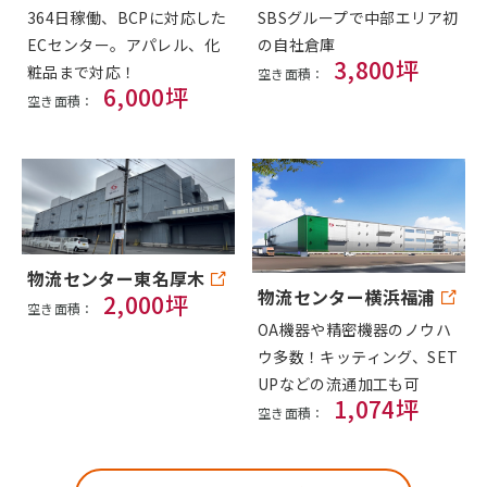
SBSグループで中部エリア初
364日稼働、BCPに対応した
の自社倉庫
ECセンター。アパレル、化
3,800坪
粧品まで対応！
空き面積：
6,000坪
空き面積：
物流センター東名厚木
物流センター横浜福浦
2,000坪
空き面積：
OA機器や精密機器のノウハ
ウ多数！キッティング、SET
UPなどの流通加工も可
1,074坪
空き面積：