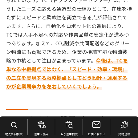
られています。TC（トランスファーセンター）は、こ
うしたニーズに応える通過型の仕組みとして、在庫を持
たずにスピードと柔軟性を両立できる点が評価されて
います。さらに、自動化やロボット化の進展により、
TCでは人手不足への対応や作業品質の安定化が進みつ
つあります。加えて、CO₂削減や共同配送などのグリー
ン物流にも貢献できるため、企業の持続可能な物流戦
略の中核として注目が高まっています。
今後は、TCを
単なる中継拠点ではなく、「スピード・効率・環境」
の三立を実現する戦略拠点としてどう設計・運用する
かが企業競争力を左右していくでしょう。
TC：よくある質問（Q&A）
物流事例検索
倉庫・拠点
空き倉庫検索
お問い合わせ
貨物追跡