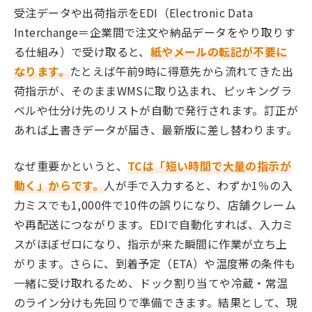
受注データや出荷指示をEDI（Electronic Data
Interchange＝企業間で注文や納品データをやり取りす
る仕組み）で受け取ると、
紙やメールの転記が不要に
なります。
たとえば午前9時に得意先から流れてきた出
荷指示が、そのままWMSに取り込まれ、ピッキングラ
ベルや仕分け先のリストが自動で発行されます。訂正が
あれば上書きデータが届き、最新版に差し替わります。
なぜ重要かというと、
TCは「短い時間で大量の指示が
動く」からです。
人が手で入力すると、わずか1％の入
力ミスでも1,000件で10件の誤りになり、店舗クレーム
や再配送につながります。EDIで自動化すれば、入力ミ
スがほぼゼロになり、指示が来た瞬間に作業が立ち上
がります。さらに、到着予定（ETA）や温度帯の条件も
一緒に受け取れるため、ドック割り当てや冷蔵・常温
のライン分けも先回りで準備できます。結果として、現