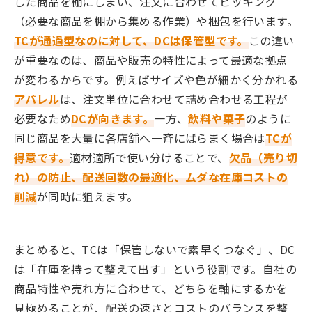
した商品を棚にしまい、注文に合わせてピッキング
（必要な商品を棚から集める作業）や梱包を行います。
TCが通過型なのに対して、DCは保管型です。
この違い
が重要なのは、商品や販売の特性によって最適な拠点
が変わるからです。例えばサイズや色が細かく分かれる
アパレル
は、注文単位に合わせて詰め合わせる工程が
必要なため
DCが向きます。
一方、
飲料や菓子
のように
同じ商品を大量に各店舗へ一斉にばらまく場合は
TCが
得意です。
適材適所で使い分けることで、
欠品（売り切
れ）の防止、配送回数の最適化、ムダな在庫コストの
削減
が同時に狙えます。
まとめると、TCは「保管しないで素早くつなぐ」、DC
は「在庫を持って整えて出す」という役割です。自社の
商品特性や売れ方に合わせて、どちらを軸にするかを
見極めることが、配送の速さとコストのバランスを整