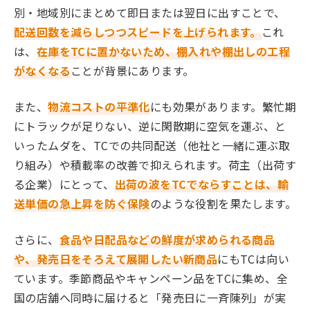
別・地域別にまとめて即日または翌日に出すことで、
配送回数を減らしつつスピードを上げられます。
これ
は、
在庫をTCに置かないため、棚入れや棚出しの工程
がなくなる
ことが背景にあります。
また、
物流コストの平準化
にも効果があります。繁忙期
にトラックが足りない、逆に閑散期に空気を運ぶ、と
いったムダを、TCでの共同配送（他社と一緒に運ぶ取
り組み）や積載率の改善で抑えられます。荷主（出荷す
る企業）にとって、
出荷の波をTCでならすことは、輸
送単価の急上昇を防ぐ保険
のような役割を果たします。
さらに、
食品や日配品などの鮮度が求められる商品
や、発売日をそろえて展開したい新商品
にもTCは向い
ています。季節商品やキャンペーン品をTCに集め、全
国の店舗へ同時に届けると「発売日に一斉陳列」が実