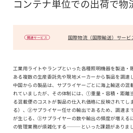
コンテナ単位での出荷で物
国際物流（国際輸送）サービ
関連サービス
工業用ライトやランプといった各種照明機器を製造・
ある複数の生産委託先や現地メーカーから製品を調達
中国からの製品は、サプライヤーごとに海上輸送の混載
れていましたが、その体制には、①重量・容積・距離
る混載便のコストが製品の仕入れ価格に反映されてし
る）、②サプライヤー任せの輸出であるため、調達ま
が生じる、③サプライヤーの数や輸出の頻度が増える
の管理業務が煩雑化する———といった課題がありま