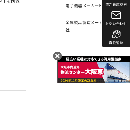
ストを削減
託
日
空き倉庫検索
電子機器メーカーK社
梱包、通関、輸送、据え付け設置までをカ
バー
金属製品製造メーカーP
お問い合わせ
社
貨物追跡