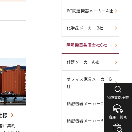
PC関連機器メーカーA社
化学品メーカーB社
照明機器製販会社C社
什器メーカーA社
オフィス家具メーカーB
社
物流事例検索
精密機器メーカーC社
社様
什器メーカーA社様
倉庫・拠点
精密機器メーカーB社
港に集約
業務用什器のハワイ向け国際一貫輸送を受
ベ