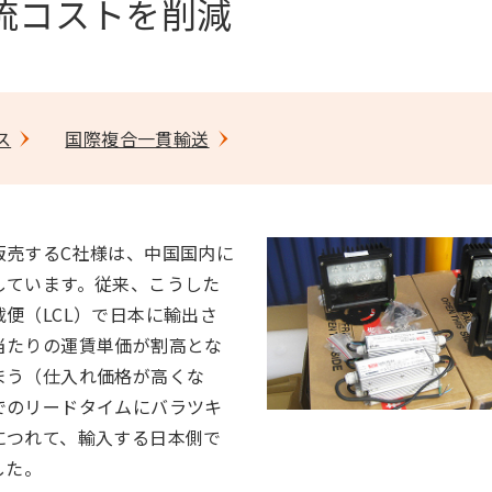
流コストを削減
ス
国際複合一貫輸送
販売するC社様は、中国国内に
しています。従来、こうした
便（LCL）で日本に輸出さ
当たりの運賃単価が割高とな
まう（仕入れ価格が高くな
でのリードタイムにバラツキ
につれて、輸入する日本側で
した。