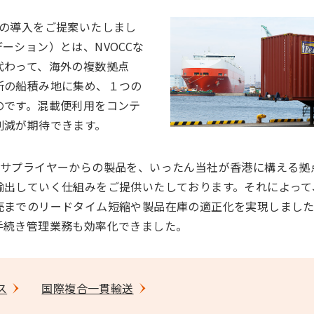
」の導入をご提案いたしまし
ーション）とは、NVOCCな
代わって、海外の複数拠点
所の船積み地に集め、１つの
のです。混載便利用をコンテ
削減が期待できます。
るサプライヤーからの製品を、いったん当社が香港に構える拠
輸出していく仕組みをご提供いたしております。それによって
売までのリードタイム短縮や製品在庫の適正化を実現しまし
手続き管理業務も効率化できました。
ス
国際複合一貫輸送