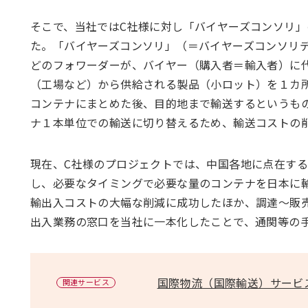
そこで、当社ではC社様に対し「バイヤーズコンソリ
た。「バイヤーズコンソリ」（＝バイヤーズコンソリデ
どのフォワーダーが、バイヤー（購入者＝輸入者）に
（工場など）から供給される製品（小ロット）を１カ
コンテナにまとめた後、目的地まで輸送するというも
ナ１本単位での輸送に切り替えるため、輸送コストの
現在、C社様のプロジェクトでは、中国各地に点在す
し、必要なタイミングで必要な量のコンテナを日本に
輸出入コストの大幅な削減に成功したほか、調達〜販
出入業務の窓口を当社に一本化したことで、通関等の
国際物流（国際輸送）サービ
関連サービス